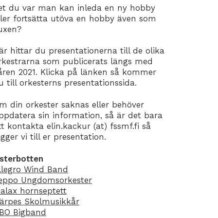
et du var man kan inleda en ny hobby
ller fortsätta utöva en hobby även som
uxen?
är hittar du presentationerna till de olika
rkestrarna som publicerats längs med
åren 2021. Klicka på länken så kommer
u till orkesterns presentationssida.
m din orkester saknas eller behöver
ppdatera sin information, så är det bara
tt kontakta elin.kackur (at) fssmf.fi så
ägger vi till er presentation.
sterbotten
llegro Wind Band
eppo Ungdomsorkester
alax hornseptett
ärpes Skolmusikkår
BO Bigband