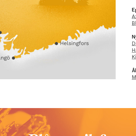
E
A
B
N
D
H
K
Å
M