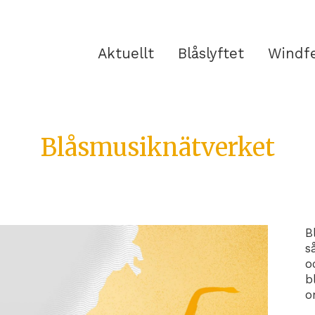
Aktuellt
Blåslyftet
Windf
Blåsmusiknätverket
B
s
o
b
o