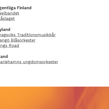
gentliga Finland
xelbandet
låslaget
yland
ragsviks Traditionsmusikkår
angö Blåsorkester
ings Road
land
ariehamns ungdomsorkester