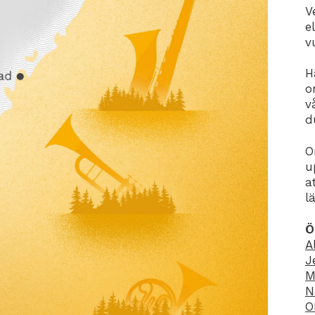
V
e
v
H
o
v
d
O
u
a
l
Ö
A
J
M
N
O