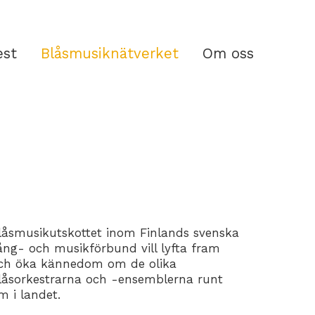
est
Blåsmusiknätverket
Om oss
låsmusikutskottet inom Finlands svenska
ång- och musikförbund vill lyfta fram
ch öka kännedom om de olika
låsorkestrarna och -ensemblerna runt
m i landet.