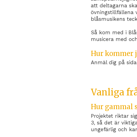
att deltagarna sk
övningstillfällen
blåsmusikens tec
Så kom med i Blå
musicera med och 
Hur kommer 
Anmäl dig på sidan
Vanliga fr
Hur gammal sk
Projektet riktar s
3, så det är viktig
ungefärlig och k