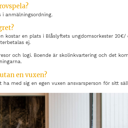
rovspela?
ls i anmälningsordning.
gret?
n kostar en plats i Blåslyftets ungdomsorkester 20€/ 
terbetalas ej.
 resor och logi. Boende är skolinkvartering och det k
vningarna.
 utan en vuxen?
t ha med sig en egen vuxen ansvarsperson för sitt säl