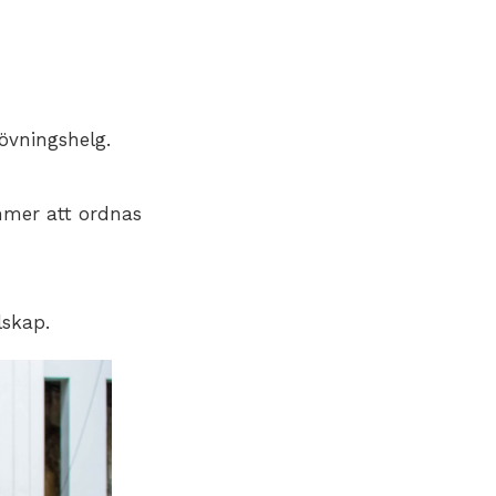
övningshelg.
ommer att ordnas
lskap.