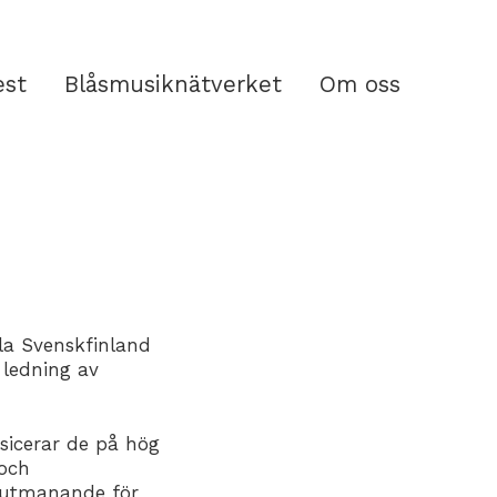
est
Blåsmusiknätverket
Om oss
la Svenskfinland
 ledning av
sicerar de på hög
 och
e utmanande för