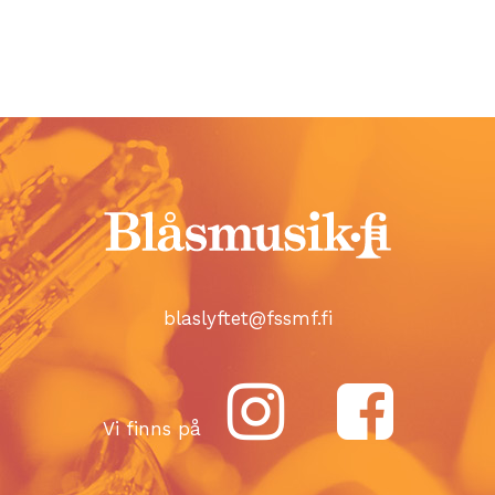
blaslyftet@fssmf.fi
Vi finns på