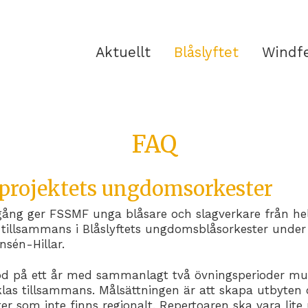
Aktuellt
Blåslyftet
Windf
FAQ
projektets ungdomsorkester
gång ger FSSMF unga blåsare och slagverkare från he
 tillsammans i Blåslyftets ungdomsblåsorkester under
nsén-Hillar.
od på ett år med sammanlagt två övningsperioder mu
cklas tillsammans. Målsättningen är att skapa utbyten
er som inte finns regionalt. Repertoaren ska vara lit