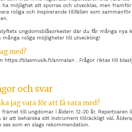
a ha möjlighet att sporras och utvecklas, men framför 
a vara roliga och inspirerande tillfällen som sammanf
ken.
slyftets ungdomsblåsorkester där du får många nya k
många roliga möjligheter till utveckling!
jag med?
 https://blasmusik.fi/anmalan . Frågor riktas till blasl
ågor och svar
a jag vara för att få vara med?
ig främst till ungdomar i åldern 12-20 år. Repertoaren 
a är att behärska sitt instrument tillräckligt väl. Ålde
an ses som en slags rekommendation.