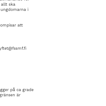
allt ska
ör ungdomarna i
ompisar att
yftet@fssmf.fi
ligger på ca grade
rsgränsen är